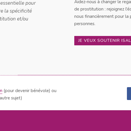
ssible, et je ne
Aidez-nous à changer le regar
oir apporter ma
de prostitution : rejoignez l'
nous financièrement pour la 
bolition du
personnes.
iolences."
JE VEUX SOUTENIR ISA
om
(pour devenir bénévole) ou
autre sujet)