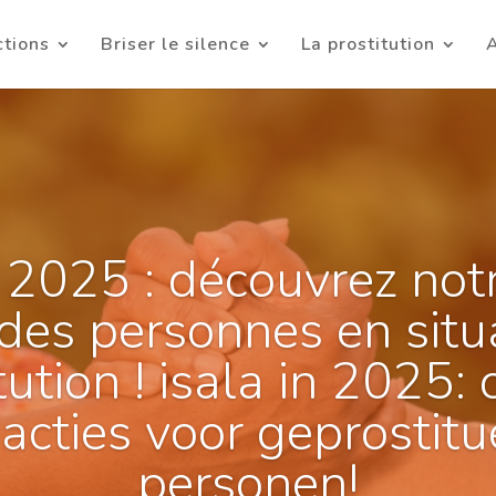
ctions
Briser le silence
La prostitution
A
 2025 : découvrez not
des personnes en situ
tution ! isala in 2025:
acties voor geprostit
personen!