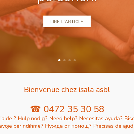
LIRE L'ARTICLE
Bienvenue chez isala asbl
☎ 0472 35 30 58
'aide ? Hulp nodig? Need help? Necesitas ayuda? Biso
evojë për ndihmë? Нужда от помощ? Precisas de aju