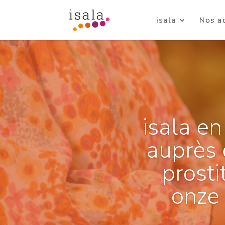
isala
Nos a
isala en
auprès 
prosti
onze 