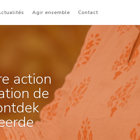
ctualités
Agir ensemble
Contact
re action
ation de
 ontdek
ueerde