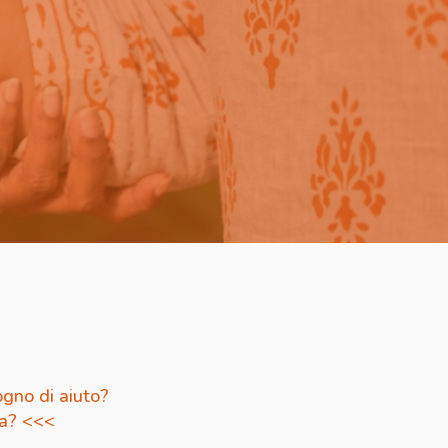
gno di aiuto?
da? <<<