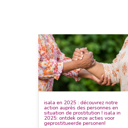
isala en 2025 : découvrez notre
action auprès des personnes en
situation de prostitution ! isala in
2025: ontdek onze acties voor
geprostitueerde personen!