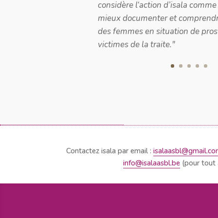
"Je crois qu'un changement est po
veux pas attendre. Je veux pouv
petite pierre à l'édifice qu'est l'a
système prostitutionnel et des v
Contactez isala par email :
isalaasbl@gmail.c
info@isalaasbl.be
(pour tout 