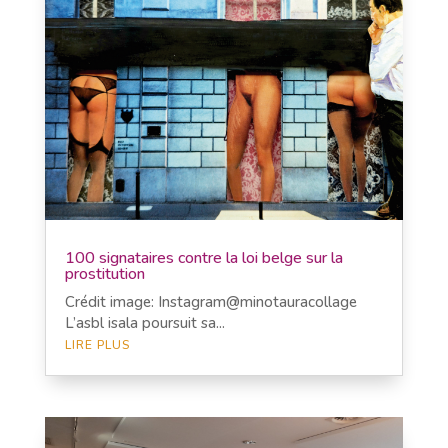
100 signataires contre la loi belge sur la
prostitution
Crédit image: Instagram@minotauracollage
L’asbl isala poursuit sa...
LIRE PLUS