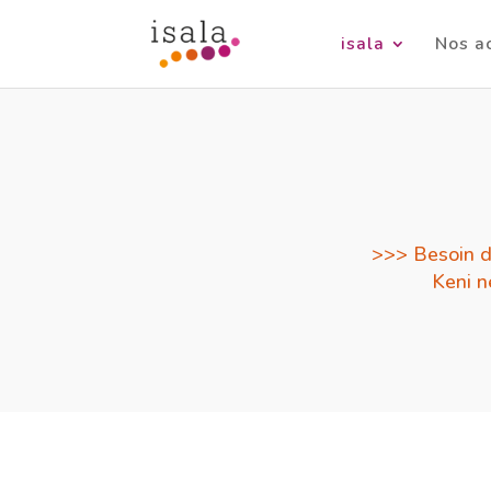
isala
Nos a
>>> Besoin d
Keni n