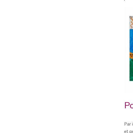
Po
Par 
et p