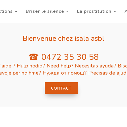
ctions
Briser le silence
La prostitution
A
Bienvenue chez isala asbl
☎ 0472 35 30 58
'aide ? Hulp nodig? Need help? Necesitas ayuda? Biso
evojë për ndihmë? Нужда от помощ? Precisas de aju
CONTACT