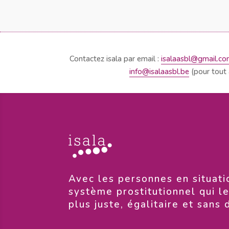
Contactez isala par email :
isalaasbl@gmail.c
info@isalaasbl.be
(pour tout 
​Avec les personnes en situati
système prostitutionnel qui l
plus juste, égalitaire et sans 