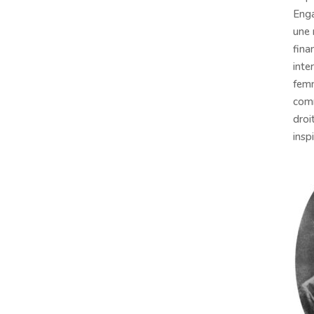
Enga
une 
fina
inte
femm
comm
droi
insp