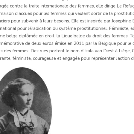
gée contre la traite internationale des femmes, elle dirige Le Refug
maison d’accueil pour les femmes qui veulent sortir de la prostitut
nciers pour subvenir à leurs besoins. Elle est inspirée par Josephin
rnational pour l’éradication du système prostitutionnel. Féministe, 
e belge diplômée en droit, la Ligue belge du droit des femmes. T
émorative de deux euros émise en 2011 par la Belgique pour le ce
ts des femmes. Des rues portent le nom d’Isala van Diest à Liège,
irante, féministe, courageuse et engagée pour représenter l’action d