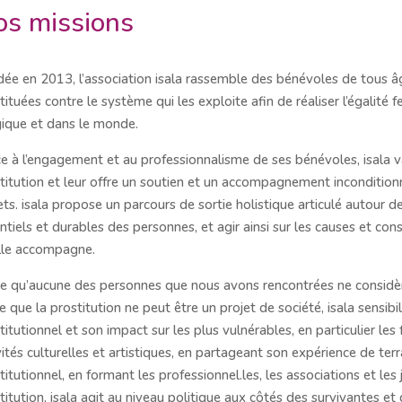
s missions
ée en 2013, l’association isala rassemble des bénévoles de tous â
tituées contre le système qui les exploite afin de réaliser l’égal
ique et dans le monde.
e à l’engagement et au professionnalisme de ses bénévoles, isala v
titution et leur offre un soutien et un accompagnement inconditio
ets. isala propose un parcours de sortie holistique articulé autour d
ntiels et durables des personnes, et agir ainsi sur les causes et co
lle accompagne.
e qu’aucune des personnes que nous avons rencontrées ne considère
e que la prostitution ne peut être un projet de société, isala sensibi
titutionnel et son impact sur les plus vulnérables, en particulier le
vités culturelles et artistiques, en partageant son expérience de ter
titutionnel, en formant les professionnel.les, les associations et le
titution, isala agit au niveau politique aux côtés des survivantes et