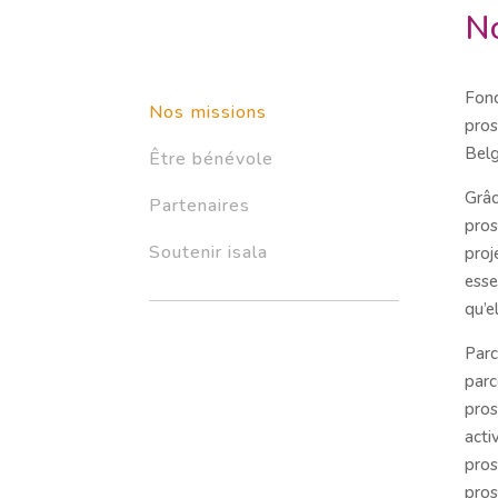
No
Fond
Nos missions
pros
Belg
Être bénévole
Grâc
Partenaires
pros
Soutenir isala
proj
esse
qu’e
Parc
parc
pros
acti
pros
pros