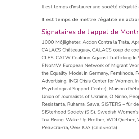
Il est temps d’instaurer une société d’égalité 
Il est temps de mettre l’égalité en action
Signataires de l’appel de Montr
1000 Möjligheter, Accion Contra la Trata, 
CALACS Châteauguay, CALACS coup de coeur,
CLES, CATW Coalition Against Trafficking 
ENoMW European Network of Migrant Women, E
the Equality Model in Germany, Femkhoda, F
Advertising, INGI Crisis Center for Women, In
Psychological Support Center), Maison d’hé
Union of Journalists of Ukraine, O Ninho, Pe
Resistanta, Ruhama, Sawa, SISTERS – für den
SISterhood Society (SIS), Swedish Women’s 
Toa Rising, Wake Up Brother, WDI Quebec
Резистанта, Фем ЮА (спільнота)