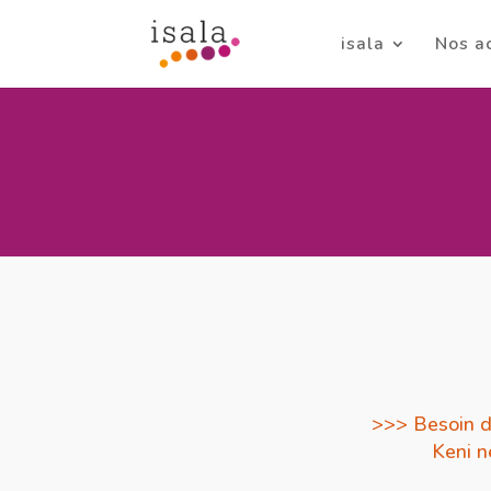
isala
Nos a
>>> Besoin d
Keni n