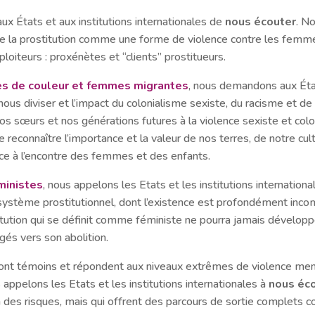
x États et aux institutions internationales de
nous écouter
. N
 la prostitution comme une forme de violence contre les femmes
xploiteurs : proxénètes et “clients” prostitueurs.
s de couleur et femmes migrantes
, nous demandons aux État
nous diviser et l’impact du colonialisme sexiste, du racisme et d
 sœurs et nos générations futures à la violence sexiste et colo
de reconnaître l’importance et la valeur de nos terres, de notre cu
nce à l’encontre des femmes et des enfants.
éministes
, nous appelons les Etats et les institutions internation
système prostitutionnel, dont l’existence est profondément incom
tion qui se définit comme féministe ne pourra jamais développer
igés vers son abolition.
 sont témoins et répondent aux niveaux extrêmes de violence me
 appelons les Etats et les institutions internationales à
nous éc
on des risques, mais qui offrent des parcours de sortie complets 