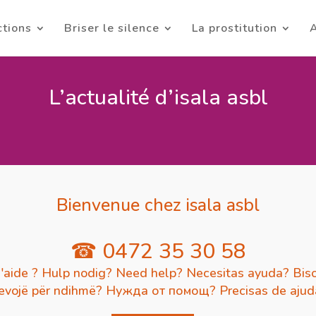
ctions
Briser le silence
La prostitution
A
L’actualité d’isala asbl
Bienvenue chez isala asbl
☎ 0472 35 30 58
'aide ? Hulp nodig? Need help? Necesitas ayuda? Biso
evojë për ndihmë? Нужда от помощ? Precisas de aju