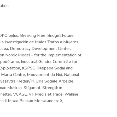
ution.
KO onlus, Breaking Free, Bridge2Future,
 Investigación de Malos Tratos a Mujeres,
 Hosea, Democracy Development Center,
n Nordic Model – for the Implementation of
mpodérame, Industrial Gender Committe for
 Exploitation, KSPSC (Klaipeda Social and
, Marta Centre, Mouvement du Nid, National
islyazavtra, Reden/KFUKs Sociale Arbejde,
mari Muskan, Stígamót, Strength in
 Shelter, VCASE, VT Media et Trade, Wahine
вська Школа Рівних Можливостей,