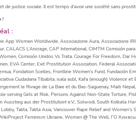
et de justice sociale. Il est temps d’avoir une société sans prostit
 !
éal :
Apne App Women Worldwide, Associazione Aura, Associazione IRO
 CALACS L’Ancrage, CAP International, CIMTM Comisión para la
In Women, Comisión Unidos Vs Trata, Courage For Freedom, Dar
VA Center, Exit Prostitution Association, Federal Associatio
emua, Fondation Scelles, Frontline Women’s Fund, Fundación E
iciativa Ciudadana Tibabita, isala asbl, Kafa (enough) Violence et
bergement le Rivage de La Baie et du Bas-Saguenay, Maiti Nepal
ople serving Girls at Risk, Persons Against Non-State Torture, P
 Ausstieg aus der Prostitution! e.V., Solwodi, South Kolkata Ha
Lobby, Talita, Talita Asia, Vancouver Rape Relief and Women’s
, WikiProject Feminism Ukraine, Women @ The Well, ГО Ких