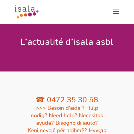
L’actualité d’isala asbl
☎ 0472 35 30 58
>>> Besoin d'aide ? Hulp
nodig? Need help? Necesitas
ayuda? Bisogno di aiuto?
Keni nevojë për ndihmë? Нужда