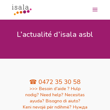
L’actualité d’isala asbl
☎ 0472 35 30 58
>>> Besoin d'aide ? Hulp
nodig? Need help? Necesitas
ayuda? Bisogno di aiuto?
Keni nevojë për ndihmë? Нужда