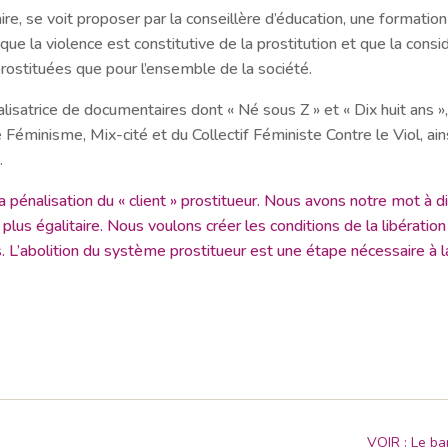
laire, se voit proposer par la conseillère d’éducation, une formati
s que la violence est constitutive de la prostitution et que la c
ostituées que pour l’ensemble de la société.
alisatrice de documentaires dont « Né sous Z » et « Dix huit ans »,
Féminisme, Mix-cité et du Collectif Féministe Contre le Viol, ai
.
énalisation du « client » prostitueur. Nous avons notre mot à di
plus égalitaire. Nous voulons créer les conditions de la libératio
. L’abolition du système prostitueur est une étape nécessaire à la
VOIR : Le ba