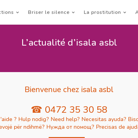
ctions
Briser le silence
La prostitution
A
L’actualité d’isala asbl
Bienvenue chez isala asbl
☎ 0472 35 30 58
'aide ? Hulp nodig? Need help? Necesitas ayuda? Biso
evojë për ndihmë? Нужда от помощ? Precisas de aju