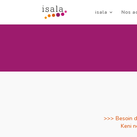
isala
Nos a
>>> Besoin d
Keni n