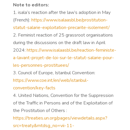
Note to editors:
isala’s reaction after the law’s adoption in May
(French):
https://www.isalaasbl.be/prostitution-
statut-salarie-exploitation-precarite-isolement/
Feminist reaction of 25 grassroot organisations
during the discussions on the draft law in April
2024:
https://www.isalaasbl.be/reaction-feministe-
a-lavant-projet-de-loi-sur-le-statut-salarie-pour-
les-personnes-prostituees/
Council of Europe, Istanbul Convention:
https://www.coe.int/en/web/istanbul-
convention/key-facts
United Nations, Convention for the Suppression
of the Traffic in Persons and of the Exploitation of
the Prostitution of Others :
https://treaties.un.org/pages/viewdetails.aspx?
src=treaty&mtdsg_no=vii-11-