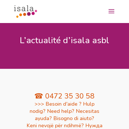
L’actualité d’isala asbl
☎ 0472 35 30 58
>>> Besoin d'aide ? Hulp
nodig? Need help? Necesitas
ayuda? Bisogno di aiuto?
Keni nevojë për ndihmë? Нужда