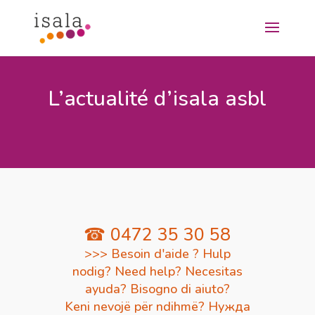
L’actualité d’isala asbl
☎ 0472 35 30 58
>>> Besoin d'aide ? Hulp
nodig? Need help? Necesitas
ayuda? Bisogno di aiuto?
Keni nevojë për ndihmë? Нужда