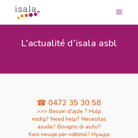
L’actualité d’isala asbl
☎ 0472 35 30 58
>>> Besoin d'aide ? Hulp
nodig? Need help? Necesitas
ayuda? Bisogno di aiuto?
Keni nevojë për ndihmë? Нужда