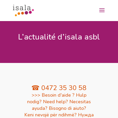
L’actualité d’isala asbl
☎ 0472 35 30 58
>>> Besoin d'aide ? Hulp
nodig? Need help? Necesitas
ayuda? Bisogno di aiuto?
Keni nevojë për ndihmë? Нужда