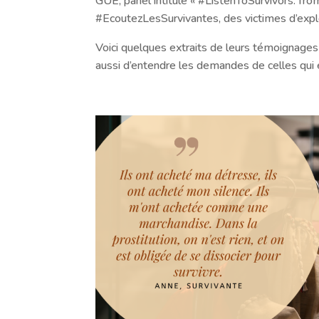
GUE, panel intitulé « #ListenToSurvivors: from
#EcoutezLesSurvivantes, des victimes d’exploi
Voici quelques extraits de leurs témoignage
aussi d’entendre les demandes de celles qui e