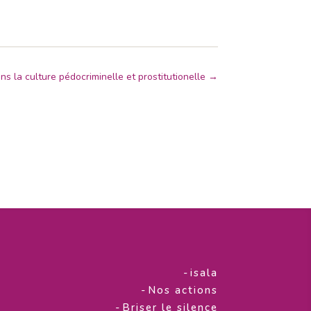
s la culture pédocriminelle et prostitutionelle
→
-
isala
-
Nos actions
-
Briser le silence