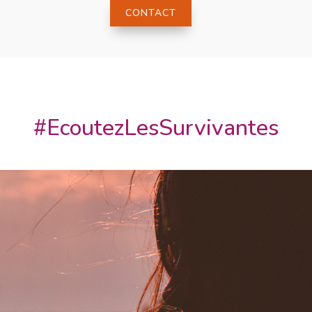
CONTACT
#EcoutezLesSurvivantes