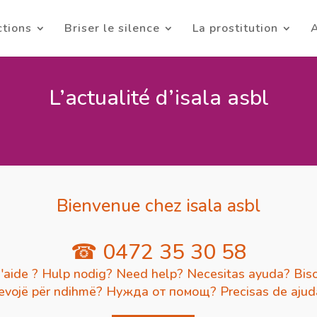
ctions
Briser le silence
La prostitution
A
L’actualité d’isala asbl
Bienvenue chez isala asbl
☎ 0472 35 30 58
'aide ? Hulp nodig? Need help? Necesitas ayuda? Biso
evojë për ndihmë? Нужда от помощ? Precisas de aju