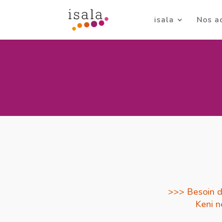
isala
Nos a
>>> Besoin d
Keni n