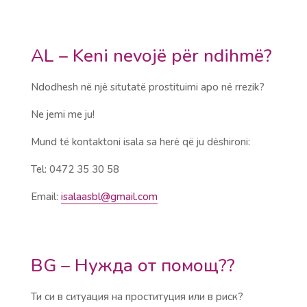
AL – Keni nevojë për ndihmë?
Ndodhesh në një situtatë prostituimi apo në rrezik?
Ne jemi me ju!
Mund të kontaktoni isala sa herë që ju dëshironi:
Tel: 0472 35 30 58
Email:
isalaasbl@gmail.com
BG – Нужда от помощ??
Ти си в ситуация на проституция или в риск?