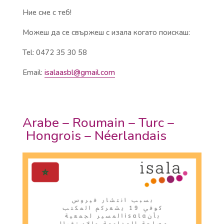
Ние сме с теб!
Можеш да се свържеш с изала когато поискаш:
Tel: 0472 35 30 58
Email:
isalaasbl@gmail.com
Arabe – Roumain – Turc –
Hongrois – Néerlandais