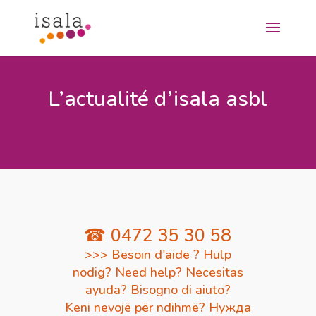
L’actualité d’isala asbl
☎ 0472 35 30 58
>>> Besoin d'aide ? Hulp
nodig? Need help? Necesitas
ayuda? Bisogno di aiuto?
Keni nevojë për ndihmë? Нужда