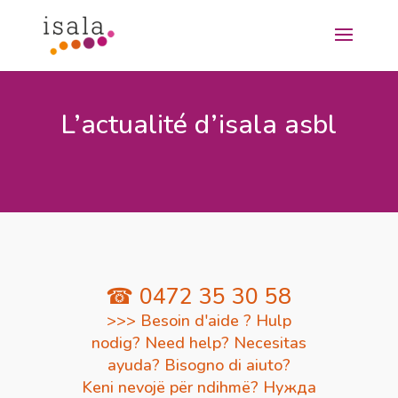
L’actualité d’isala asbl
☎ 0472 35 30 58
>>> Besoin d'aide ? Hulp
nodig? Need help? Necesitas
ayuda? Bisogno di aiuto?
Keni nevojë për ndihmë? Нужда