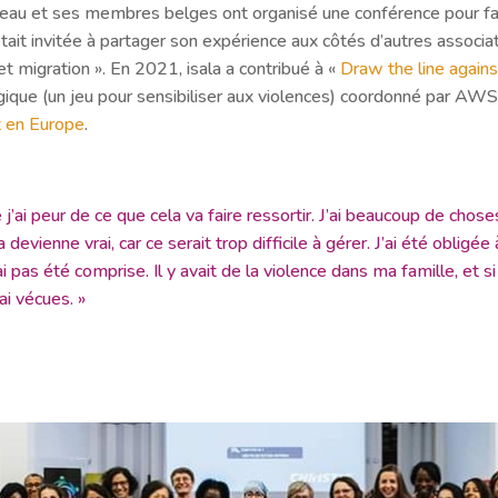
éseau et ses membres belges ont organisé une conférence pour fair
était invitée à partager son expérience aux côtés d’autres assoc
migration ». En 2021, isala a contribué à «
Draw the line again
gogique (un jeu pour sensibiliser aux violences) coordonné par AW
t en Europe
.
 j’ai peur de ce que cela va faire ressortir. J’ai beaucoup de cho
devienne vrai, car ce serait trop difficile à gérer. J’ai été obli
i pas été comprise. Il y avait de la violence dans ma famille, et s
ai vécues. »