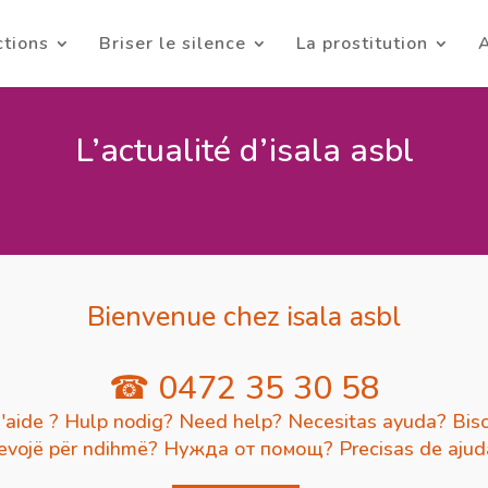
ctions
Briser le silence
La prostitution
A
L’actualité d’isala asbl
Bienvenue chez isala asbl
☎ 0472 35 30 58
'aide ? Hulp nodig? Need help? Necesitas ayuda? Biso
evojë për ndihmë? Нужда от помощ? Precisas de aju