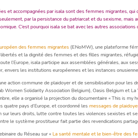
ées et accompagnées par isala sont des femmes migrantes, qui o
seulement, par la persistance du patriarcat et du sexisme, mais 
onomique. C’est pourquoi isala se bat avec les autres associations
uropéen des femmes migrantes
(ENoMW), une plateforme fémini
 libertés et la dignité des femmes et des filles migrantes, réfug
ute l’Europe, isala participe aux assemblées générales, aux sess
yer, envers les institutions européennes et les instances onusienne
 d’une action commune de plaidoyer et de sensibilisation pour les
omen Solidarity Association Belgium), Oasis Belgium et La 
bre, elle a organisé la projection du documentaire « This is my 
s quatre pays d’Europe, et coordonné les
messages de plaidoye
r leurs droits, lutte contre toutes les violences sexistes et sexu
contre le système prostitueur fait partie des revendications parta
webinaire du Réseau sur «
La santé mentale et le bien-être des 