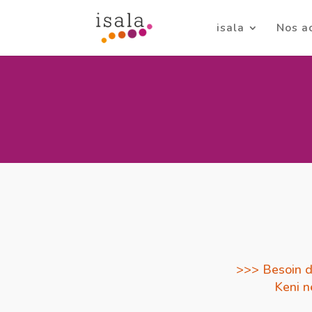
isala
Nos a
>>> Besoin d
Keni n